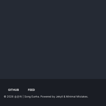
GITHUB
FEED
© 2026
송은하 | Song Eunha
. Powered by
Jekyll
&
Minimal Mistakes
.