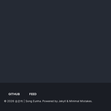
GITHUB
FEED
© 2026
송은하 | Song Eunha
. Powered by
Jekyll
&
Minimal Mistakes
.